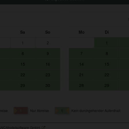
Sa
So
Mo
Di
1
2
1
8
9
7
8
15
16
14
15
22
23
21
22
29
30
28
29
reise
1
Nur Abreise
1
Kein durchgehender Aufenthalt
ANCAhotelsoftware GmbH.