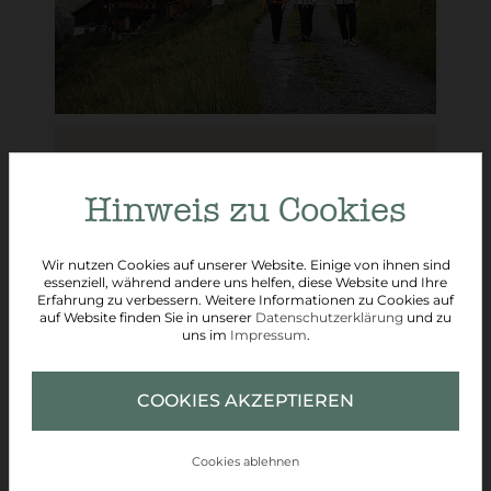
01.06. - 18.09.2026
Hinweis zu Cookies
WANDERGLÜCK
Wir nutzen Cookies auf unserer Website. Einige von ihnen sind
essenziell, während andere uns helfen, diese Website und Ihre
5 Übernachtungen
Erfahrung zu verbessern. Weitere Informationen zu Cookies auf
auf Website finden Sie in unserer
Datenschutzerklärung
und zu
ab € 330,- pro Person
uns im
Impressum
.
COOKIES AKZEPTIEREN
WEITERE DETAILS
Cookies ablehnen